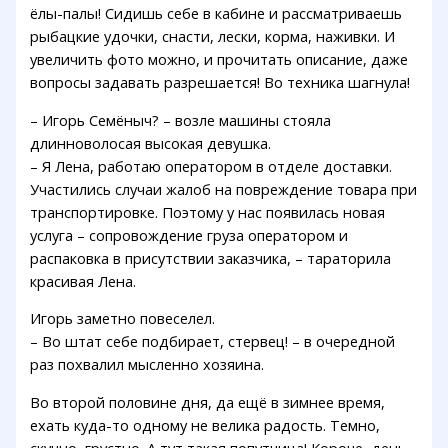
ёлы-палы! Сидишь себе в кабине и рассматриваешь
рыбацкие удочки, снасти, лески, корма, наживки. И
увеличить фото можно, и прочитать описание, даже
вопросы задавать разрешается! Во техника шагнула!
– Игорь Семёныч? – возле машины стояла
длинноволосая высокая девушка.
– Я Лена, работаю оператором в отделе доставки.
Участились случаи жалоб на повреждение товара при
транспортировке. Поэтому у нас появилась новая
услуга – сопровождение груза оператором и
распаковка в присутствии заказчика, – тараторила
красивая Лена.
Игорь заметно повеселел.
– Во штат себе подбирает, стервец! – в очередной
раз похвалил мысленно хозяина.
Во второй половине дня, да ещё в зимнее время,
ехать куда-то одному не велика радость. Темно,
скучно, грустно. А тут такая попутчица! Короче, день