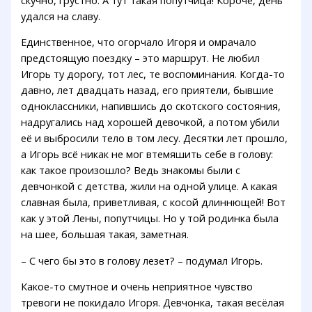
удался на славу.
Единственное, что огорчало Игоря и омрачало
предстоящую поездку – это маршрут. Не любил
Игорь ту дорогу, тот лес, те воспоминания. Когда-то
давно, лет двадцать назад, его приятели, бывшие
одноклассники, напившись до скотского состояния,
надругались над хорошей девочкой, а потом убили
её и выбросили тело в том лесу. Десятки лет прошло,
а Игорь всё никак не мог втемяшить себе в голову:
как такое произошло? Ведь знакомы были с
девчонкой с детства, жили на одной улице. А какая
славная была, приветливая, с косой длиннющей! Вот
как у этой Лены, попутчицы. Но у той родинка была
на шее, большая такая, заметная.
– С чего бы это в голову лезет? – подумал Игорь.
Какое-то смутное и очень неприятное чувство
тревоги не покидало Игоря. Девчонка, такая весёлая