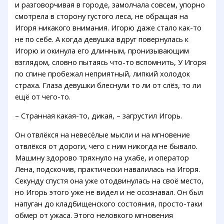
и разговорчивая в городе, замолчала совсем, упорно
смотрела в сторону густого леса, не обращая на
Игоря никакого внимания. Игорю даже стало как-то
не по себе. А когда девушка вдруг повернулась к
Игорю и окинула его длинным, пронизывающим
взглядом, словно пытаясь что-то вспомнить, У Игоря
по спине пробежал неприятный, липкий холодок
страха. Глаза девушки блеснули то ли от слёз, то ли
ещё от чего-то.
– Странная какая-то, дикая, – загрустил Игорь.
Он отвлёкся на невесёлые мысли и на мгновение
отвлёкся от дороги, чего с ним никогда не бывало.
Машину здорово тряхнуло на ухабе, и оператор
Лена, подскочив, практически навалилась на Игоря.
Секунду спустя она уже отодвинулась на своё место,
но Игорь этого уже не видел и не осознавал. Он был
напуган до кладбищенского состояния, просто-таки
обмер от ужаса. Этого неловкого мгновения